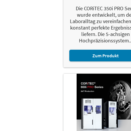
Die CORiTEC 350i PRO Se
wurde entwickelt, um d
Laboralltag zu vereinfache
konstant perfekte Ergebnis
liefern. Die 5-achsigen
Hochpräzisionssystem..
Zum Produkt