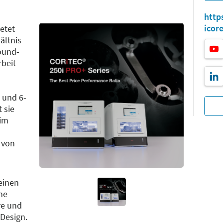
http
icor
etet
ältnis
round-
rbeit
 und 6-
 sie
 im
 von
einen
ne
re und
Design.