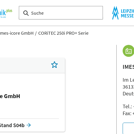
imes-icore GmbH
CORiTEC 250i PRO+ Serie
IME
Im L
36132
Deut
re GmbH
Tel.:
Fax:
Stand S04b