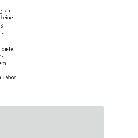
g, ein
d eine
ng
nd
 bietet
h-
tem
m Labor