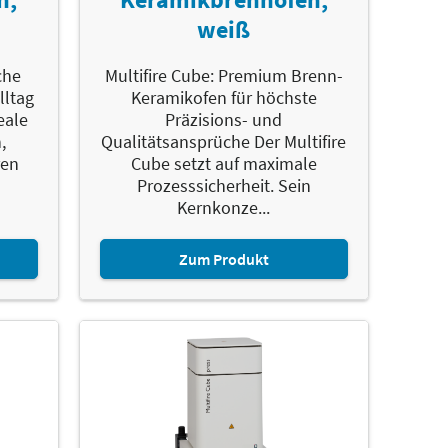
weiß
che
Multifire Cube: Premium Brenn-
lltag
Keramikofen für höchste
deale
Präzisions- und
,
Qualitätsansprüche Der Multifire
ren
Cube setzt auf maximale
Prozesssicherheit. Sein
Kernkonze...
Zum Produkt