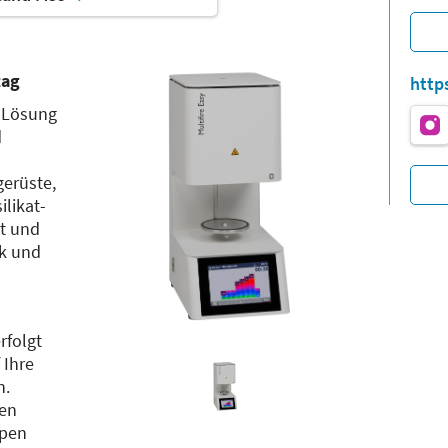
tag
http
e Lösung
d
erüste,
ilikat-
ät und
ik und
rfolgt
 Ihre
n.
zen
pen