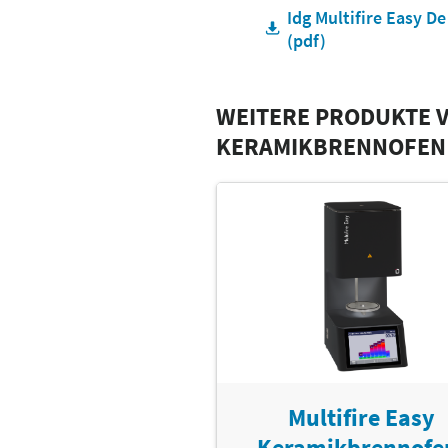
Idg Multifire Easy D
(pdf)
WEITERE PRODUKTE 
KERAMIKBRENNOFEN
Multifire Easy
Keramikbrennofe