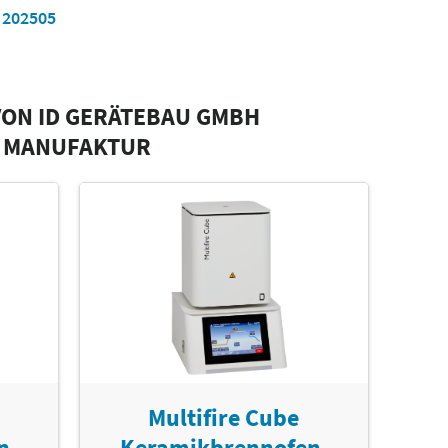
e 202505
VON ID GERÄTEBAU GMBH
 MANUFAKTUR
Multifire Cube
n,
Keramikbrennofen,