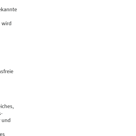
bekannte
 wird
sfreie
iches,
s-
r und
es