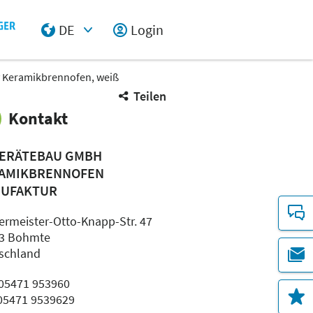
DE
Login
Select Input
sy Keramikbrennofen, weiß
Teilen
Kontakt
GERÄTEBAU GMBH
AMIKBRENNOFEN
UFAKTUR
ermeister-Otto-Knapp-Str. 47
3 Bohmte
schland
: 05471 953960
 05471 9539629