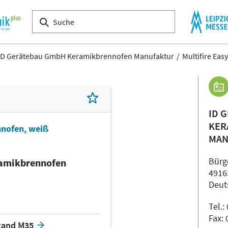
ID Gerätebau GmbH Keramikbrennofen Manufaktur
Multifire Ea
ID 
KER
nnofen, weiß
MAN
Bürg
amikbrennofen
4916
Deut
Tel.
Fax:
tand M35