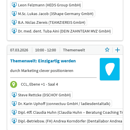
Christoph Preiß (Bildungswerk der Sächsischen
Leon Felzmann (HEDS Group GmbH)
Wirtschaft gGmbH)
M.Sc. Lukas Jacob (3Shape Germany GmbH)
Referent
Tim Scharf (Bildungswerk der Sächsischen Wirtschaft
B.A. Niclas Ziereis (TEAMZIEREIS GmbH)
gGmbH)
Dr. med. dent. Tuba Aini (DEIN ZAHNTEAM MVZ GmbH)
Referent
Sprache
06.03.2026 | 14:45 - 16:45
Deutsch
07.03.2026
10:00 - 12:00
Themenwelt
ZTM Heike Assmann (Assmann Dental-Service)
Themenwelt: Einzigartig werden
Referent
Leon Felzmann (HEDS Group GmbH)
durch Marketing clever positionieren
Referent
M.Sc. Lukas Jacob (3Shape Germany GmbH)
CCL, Ebene +1 - Saal 4
Referent
Steve Rettcke (DSCHOY GmbH)
B.A. Niclas Ziereis (TEAMZIEREIS GmbH)
Co-Referent
Dr. Karin Uphoff (connectuu GmbH / ladiesdentaltalk)
Dr. med. dent. Tuba Aini (DEIN ZAHNTEAM MVZ GmbH)
Dipl.-Kff. Claudia Huhn (Claudia Huhn – Beratung Coaching Traini
Referent
Dipl.-Betriebsw. (FH) Andrea Korndörfer (Dentallabor Andrea Kor
Sprache