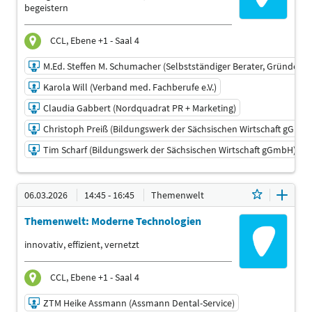
begeistern
CCL, Ebene +1 - Saal 4
M.Ed. Steffen M. Schumacher (Selbstständiger Berater, Gründer &
Karola Will (Verband med. Fachberufe e.V.)
Claudia Gabbert (Nordquadrat PR + Marketing)
Christoph Preiß (Bildungswerk der Sächsischen Wirtschaft gGmb
Tim Scharf (Bildungswerk der Sächsischen Wirtschaft gGmbH)
06.03.2026 | 11:00 - 13:00
06.03.2026
14:45 - 16:45
Themenwelt
M.Ed. Steffen M. Schumacher (Selbstständiger Berater,
Gründer & Coach)
Themenwelt: Moderne Technologien
Referent
innovativ, effizient, vernetzt
Karola Will (Verband med. Fachberufe e.V.)
Referent
CCL, Ebene +1 - Saal 4
Claudia Gabbert (Nordquadrat PR + Marketing)
Referent
ZTM Heike Assmann (Assmann Dental-Service)