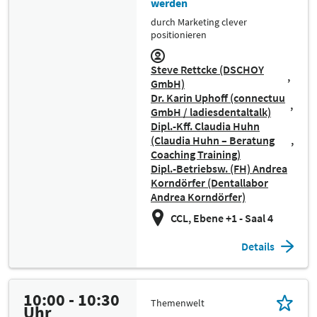
werden
durch Marketing clever
positionieren
Steve Rettcke (DSCHOY
GmbH)
Dr. Karin Uphoff (connectuu
GmbH / ladiesdentaltalk)
Dipl.-Kff. Claudia Huhn
(Claudia Huhn – Beratung
Coaching Training)
Dipl.-Betriebsw. (FH) Andrea
Korndörfer (Dentallabor
Andrea Korndörfer)
CCL, Ebene +1 - Saal 4
Details
10:00 - 10:30
Themenwelt
Uhr