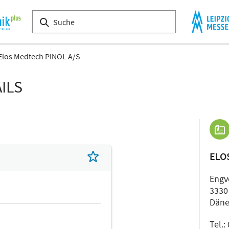
Elos Medtech PINOL A/S
ILS
ELO
Engv
3330
Dän
Tel.