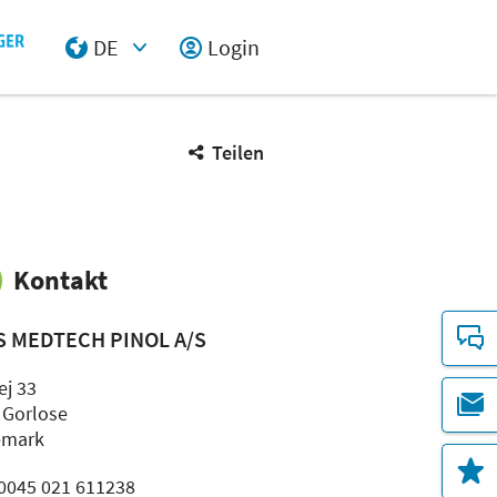
DE
Login
Select Input
Teilen
Kontakt
S MEDTECH PINOL A/S
ej 33
 Gorlose
emark
: 0045 021 611238