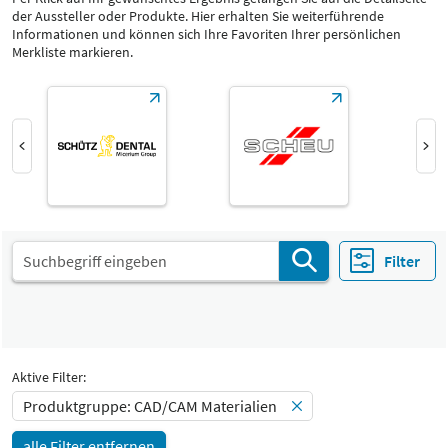
der Aussteller oder Produkte. Hier erhalten Sie weiterführende
Produktgruppe
Informationen und können sich Ihre Favoriten Ihrer persönlichen
CAD/CAM Materialien
Merkliste markieren.
Materialien & Werkstoffe
Katalog
Select Input
-
CAD/CAM Materialien
Select Input
Halle
-
Alle
Land
-
Filter
Alle
Aktive Filter:
Produktgruppe: CAD/CAM Materialien
alle Filter entfernen