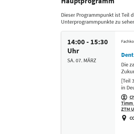
Hauptprogramm
Dieser Programmpunkt ist Teil 
Unterprogrammpunkte zu sehe
14:00 - 15:30
Fachko
Uhr
Dent
SA. 07. MÄRZ
Die z
Zukun
[Teil
in De
Ch
Timm 
ZTM U
CC