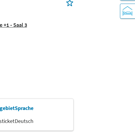
 +1 - Saal 3
gebiet
Sprache
ticket
Deutsch