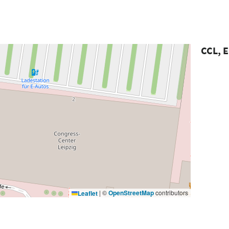
CCL, E
|
©
OpenStreetMap
contributors
Leaflet