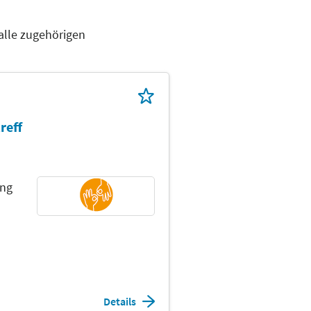
alle zugehörigen
reff
ung
Details