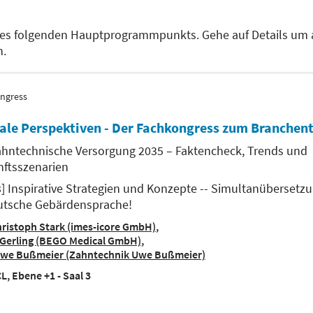
des folgenden Hauptprogrammpunkts. Gehe auf Details um 
n.
ngress
ale Perspektiven - Der Fachkongress zum Branchent
ahntechnische Versorgung 2035 – Faktencheck, Trends und
ftsszenarien
 3] Inspirative Strategien und Konzepte -- Simultanübersetz
utsche Gebärdensprache!
ristoph Stark (imes-icore GmbH)
Gerling (BEGO Medical GmbH)
we Bußmeier (Zahntechnik Uwe Bußmeier)
L, Ebene +1 - Saal 3