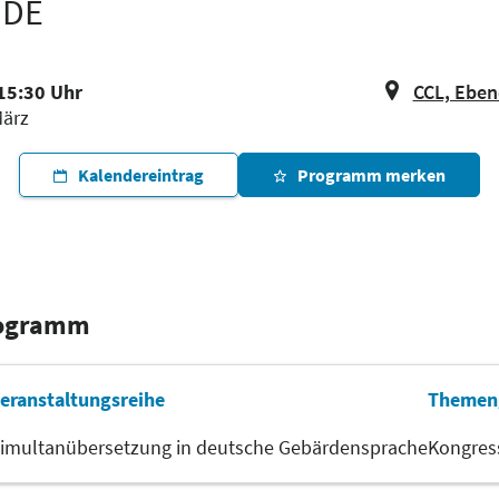
NDE
 15:30 Uhr
CCL, Ebene
März
Kalendereintrag
Programm merken
rogramm
eranstaltungsreihe
Themen
imultanübersetzung in deutsche Gebärdensprache
Kongress