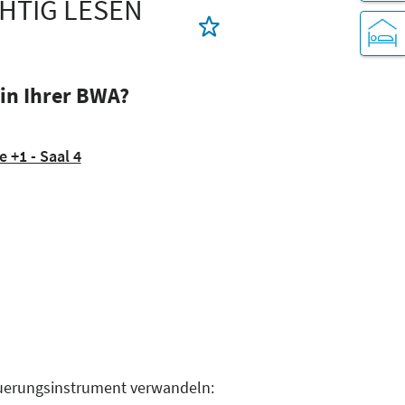
HTIG LESEN
 in Ihrer BWA?
 +1 - Saal 4
teuerungsinstrument verwandeln: