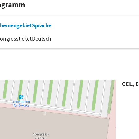
rogramm
hemengebiet
Sprache
ongressticket
Deutsch
CCL, E