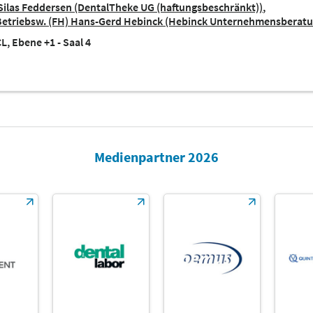
Silas Feddersen (DentalTheke UG (haftungsbeschränkt))
-Betriebsw. (FH) Hans-Gerd Hebinck (Hebinck Unternehmensberat
L, Ebene +1 - Saal 4
Medienpartner 2026