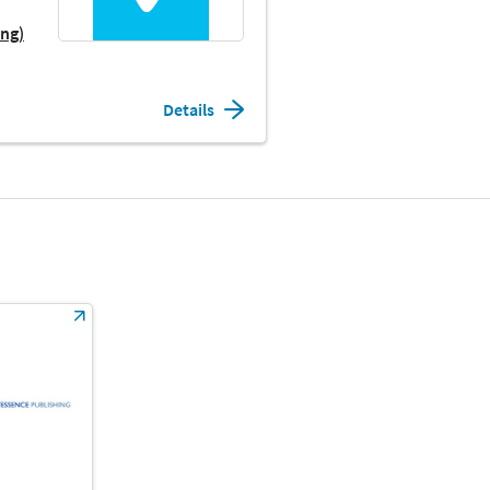
ung)
Details