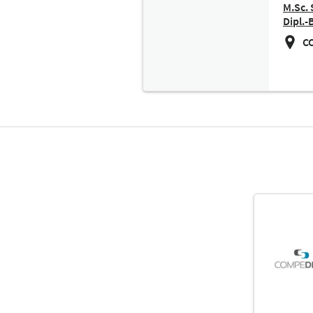
M.Sc. 
Dipl.
CC