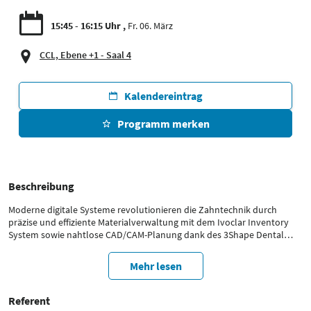
15:45 - 16:15 Uhr
Fr. 06. März
CCL, Ebene +1 - Saal 4
Kalendereintrag
Programm merken
Beschreibung
Moderne digitale Systeme revolutionieren die Zahntechnik durch
präzise und effiziente Materialverwaltung mit dem Ivoclar Inventory
System sowie nahtlose CAD/CAM-Planung dank des 3Shape Dental
Systems. Ergänzt wird dies durch 3Shape Automate, eine KI-gestützte
Plattform zur Automatisierung von Designprozessen und
Mehr lesen
Beschleunigung der Laborabläufe. Der Fokus liegt auf der praxisnahen
Integration dieser Technologien und den konkreten Vorteilen für
zahntechnische Labore – von Effizienzsteigerung und
Referent
Qualitätsverbesserung bis zur Sicherung der Zukunftsfähigkeit.