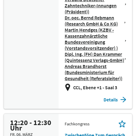
Zahntechniker-Innungen
(Präsident))
Dr. oec. Bernd Rebmann
(Research GmbH & Co KG)
Martin Hendges (KZBV -
Kassenzahnärztliche
Bundesvereinigung
(Vorstandsvorsitzender) )
Dipl. Ing. (FH) Dan Krammer
(Quintessenz Verlags-GmbH)
Andreas Brandhorst
(Bundesministerium für
Gesundheit (Referatsleiter))
CCL, Ebene +1 - Saal 3
Details
12:20 - 12:30
Fachkongress
Uhr
FR. 06. MÄRZ
Zwischentöne Zum Gespräch