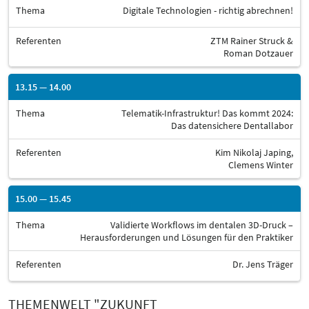
Thema
Digitale Technologien - richtig abrechnen!
Referenten
ZTM Rainer Struck &
Roman Dotzauer
13.15 — 14.00
Thema
Telematik-Infrastruktur! Das kommt 2024:
Das datensichere Dentallabor
Referenten
Kim Nikolaj Japing,
Clemens Winter
15.00 — 15.45
Thema
Validierte Workflows im dentalen 3D-Druck –
Herausforderungen und Lösungen für den Praktiker
Referenten
Dr. Jens Träger
THEMENWELT "ZUKUNFT