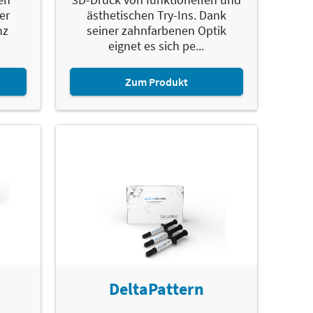
er
ästhetischen Try-Ins. Dank
nz
seiner zahnfarbenen Optik
.
eignet es sich pe...
Zum Produkt
DeltaPattern