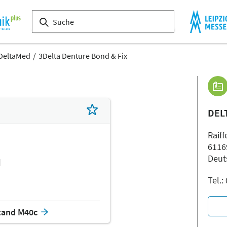
DeltaMed
3Delta Denture Bond & Fix
DEL
Raiff
6116
Deut
d
Tel.
tand M40c