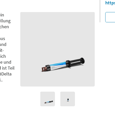
http
ein
ellung
schen
aus
 und
t-
ich
se und
ist Teil
3Delta
..