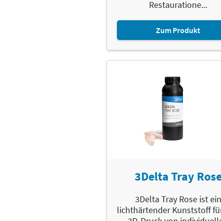
Restauratione...
Zum Produkt
3Delta Tray Ros
3Delta Tray Rose ist ei
lichthärtender Kunststoff fü
3D-Druck von individuell