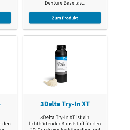
Denture Base las...
Zum Produkt
e
3Delta Try-In XT
n
3Delta Try-In XT ist ein
r den
lichthärtender Kunststoff für den
en
3D-Druck von funktionellen und