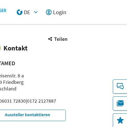
DE
Login
Select Input
Teilen
Kontakt
TAMED
eisenstr. 8 a
9 Friedberg
schland
: 06031 72830|0172 2127887
Aussteller kontaktieren