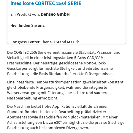
imes icore CORiTEC 250i SERIE
Denseo GmbH
Ein Produkt von:
Hier finden Sie uns:
Congress Center Ebene 0 Stand M31
Die CORiTEC 250i Serie vereint maximale Stabilität, Präzision und
Vielseitigkeit in einer leistungsstarken 5-Achs-CAD/CAM-
Fräsmaschine. Der neuartige, geschlossene Mono-Block-
Gusskörper sorgt für höchste Steifigkeit und vibrationsarme
Bearbeitung – die Basis für dauerhaft exakte Fräsergebnisse.
Eine integrierte Temperaturkompensation gewährleistet konstant
gleichbleibende Fräsgenauigkeit, während die integrierte
Wasserversorgung mit Filterung eine sichere und saubere
Nassbearbeitung ermöglicht.
Die Maschine bietet hohe Applikationsvielfalt durch einen
Standard-Ronden-Halter, die Bearbeitung präfabrizierter
Abutments sowie das Schleifen von Blockmaterialien. Mit einer
Achsanstellung von bis zu ±30° ermöglicht sie die präzise 5-achsige
Bearbeitung auch bei komplexen Divergenzen.