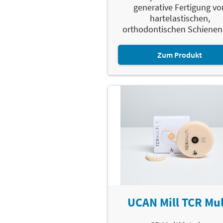
generative Fertigung vo
hartelastischen,
orthodontischen Schienen. 
Zum Produkt
UCAN Mill TCR Mul