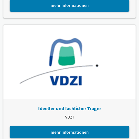
mehr Informationen
Ideeller und fachlicher Träger
VDZI
mehr Informationen