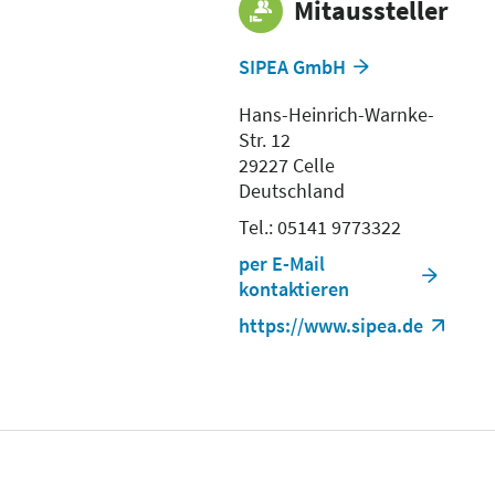
Florian
Mitaussteller
Steinheber (für
BRIEGELDENTAL)
SIPEA GmbH
Referent
Hans-Heinrich-Warnke-
Sprache
Str. 12
Deutsch
29227 Celle
Deutschland
Tel.: 05141 9773322
per E-Mail
kontaktieren
https://www.sipea.de