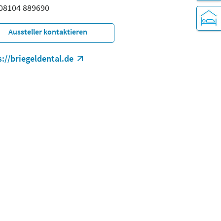
: 08104 889690
Aussteller kontaktieren
s://briegeldental.de