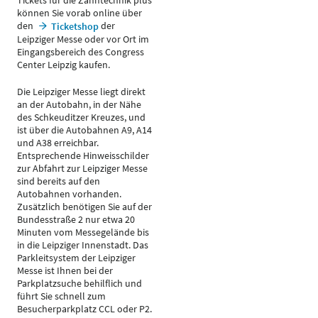
Tickets für die Zahntechnik plus
können Sie vorab online über
den
der
Ticketshop
Leipziger Messe oder vor Ort im
Eingangsbereich des Congress
Center Leipzig kaufen.
Die Leipziger Messe liegt direkt
an der Autobahn, in der Nähe
des Schkeuditzer Kreuzes, und
ist über die Autobahnen A9, A14
und A38 erreichbar.
Entsprechende Hinweisschilder
zur Abfahrt zur Leipziger Messe
sind bereits auf den
Autobahnen vorhanden.
Zusätzlich benötigen Sie auf der
Bundesstraße 2 nur etwa 20
Minuten vom Messegelände bis
in die Leipziger Innenstadt. Das
Parkleitsystem der Leipziger
Messe ist Ihnen bei der
Parkplatzsuche behilflich und
führt Sie schnell zum
Besucherparkplatz CCL oder P2.