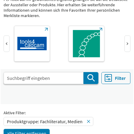
der Aussteller oder Produkte. Hier erhalten Sie weiterführende
Produktgruppe
Informationen und können sich Ihre Favoriten Ihrer persönlichen
Fachliteratur, Medien
Merkliste markieren.
Dienstleistungen
Katalog
Select Input
-
Fachliteratur, Medien
Select Input
Halle
-
Alle
Land
-
Filter
Alle
Aktive Filter:
Produktgruppe: Fachliteratur, Medien
alle Filter entfernen